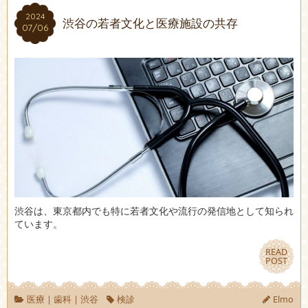
2024
2024
渋谷の若者文化と医療施設の共存
07/06
07/06
渋谷は、東京都内でも特に若者文化や流行の発信地として知られ
ています。
READ
READ
POST
POST
医療
|
歯科
|
渋谷
検診
Elmo