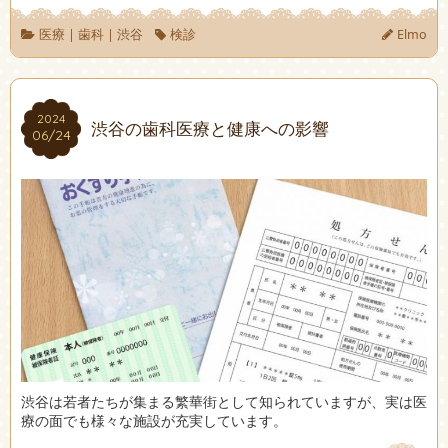
医療
|
歯科
|
渋谷
検診
Elmo
2024
2024
渋谷の歯科医療と健康への影響
06/24
06/24
渋谷は若者たちが集まる繁華街として知られていますが、実は医
療の面でも様々な施設が充実しています。