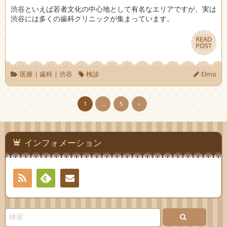
渋谷といえば若者文化の中心地として有名なエリアですが、実は
渋谷には多くの歯科クリニックが集まっています。
READ
READ
POST
POST
医療
|
歯科
|
渋谷
検診
Elmo
1
…
5
›
インフォメーション
RSS
Feedly
お問
い合