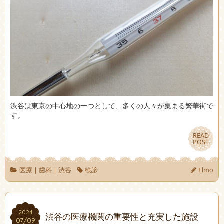
渋谷は東京の中心地の一つとして、多くの人々が集まる繁華街で
す。
READ
READ
POST
POST
医療
|
歯科
|
渋谷
検診
Elmo
2024
2024
渋谷の医療機関の重要性と充実した施設
07/09
07/09