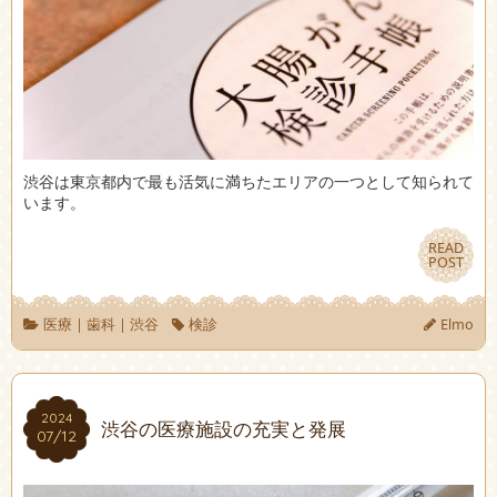
渋谷は東京都内で最も活気に満ちたエリアの一つとして知られて
います。
READ
READ
POST
POST
医療
|
歯科
|
渋谷
検診
Elmo
2024
2024
渋谷の医療施設の充実と発展
07/12
07/12