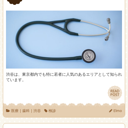
渋谷は、東京都内でも特に若者に人気のあるエリアとして知られ
ています。
READ
READ
POST
POST
医療
|
歯科
|
渋谷
検診
Elmo