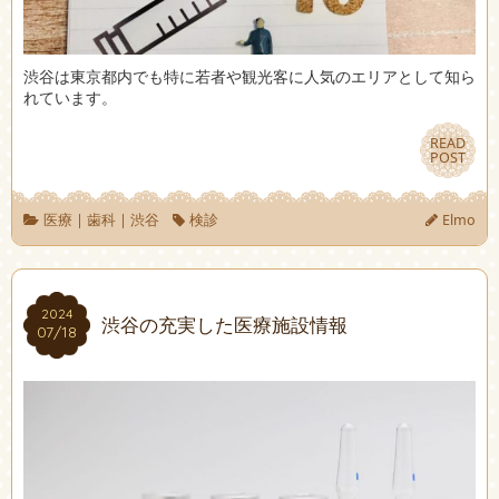
渋谷は東京都内でも特に若者や観光客に人気のエリアとして知ら
れています。
READ
READ
POST
POST
医療
|
歯科
|
渋谷
検診
Elmo
2024
2024
渋谷の充実した医療施設情報
07/18
07/18