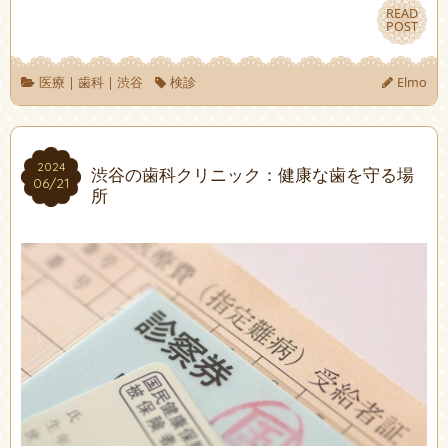
READ
READ
POST
POST
医療
|
歯科
|
渋谷
検診
Elmo
2024
2024
渋谷の歯科クリニック：健康な歯を守る場
06/21
06/21
所