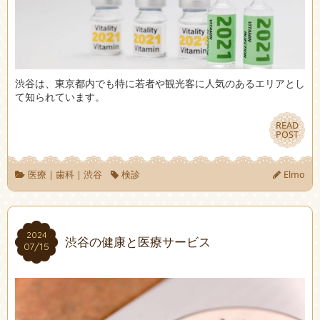
渋谷は、東京都内でも特に若者や観光客に人気のあるエリアとし
て知られています。
READ
READ
POST
POST
医療
|
歯科
|
渋谷
検診
Elmo
2024
2024
渋谷の健康と医療サービス
07/15
07/15