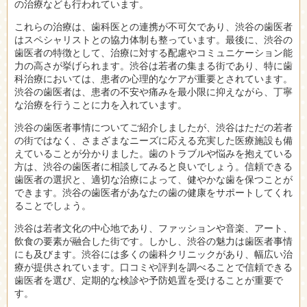
の治療なども行われています。
これらの治療は、歯科医との連携が不可欠であり、渋谷の歯医者
はスペシャリストとの協力体制も整っています。最後に、渋谷の
歯医者の特徴として、治療に対する配慮やコミュニケーション能
力の高さが挙げられます。渋谷は若者の集まる街であり、特に歯
科治療においては、患者の心理的なケアが重要とされています。
渋谷の歯医者は、患者の不安や痛みを最小限に抑えながら、丁寧
な治療を行うことに力を入れています。
渋谷の歯医者事情についてご紹介しましたが、渋谷はただの若者
の街ではなく、さまざまなニーズに応える充実した医療施設も備
えていることが分かりました。歯のトラブルや悩みを抱えている
方は、渋谷の歯医者に相談してみると良いでしょう。信頼できる
歯医者の選択と、適切な治療によって、健やかな歯を保つことが
できます。渋谷の歯医者があなたの歯の健康をサポートしてくれ
ることでしょう。
渋谷は若者文化の中心地であり、ファッションや音楽、アート、
飲食の要素が融合した街です。しかし、渋谷の魅力は歯医者事情
にも及びます。渋谷には多くの歯科クリニックがあり、幅広い治
療が提供されています。口コミや評判を調べることで信頼できる
歯医者を選び、定期的な検診や予防処置を受けることが重要で
す。