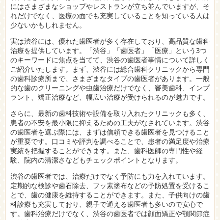
にはさまざまなショップやレストランが立ち並んでいますが、そ
れだけでなく、医療の面でも充実していることを知っている人は
少ないかもしれません。
実は渋谷には、優れた歯医者が多く存在しており、高品質な歯科
治療を提供しています。「渋谷」「歯医者」「医療」という3つ
のキーワードに焦点を当てて、渋谷の歯医者事情について詳しく
ご紹介いたします。まず、渋谷には総合歯科クリニックから専門
の歯科診療所まで、さまざまなタイプの歯医者があります。一般
的な歯のクリーニングや虫歯治療だけでなく、審美歯科、インプ
ラント、矯正治療など、幅広い治療が受けられるのが魅力です。
さらに、最新の歯科技術や設備を取り入れたクリニックも多く、
患者の不安を最小限に抑えるための工夫がなされています。渋谷
の歯医者を選ぶ際には、まずは信頼できる歯医者を見つけること
が重要です。口コミや評判を調べることで、患者の満足度や治療
実績を把握することができます。また、歯科医師の専門性や経
験、院内の清潔さなどもチェックポイントとなります。
渋谷の歯医者では、治療だけでなく予防にも力を入れています。
定期的な検診や歯石除去、フッ素塗布などの予防処置を受けるこ
とで、歯の健康を維持することができます。また、子供向けの歯
科診療も充実しており、親子で通える歯医者も多いので安心で
す。歯科治療だけでなく、渋谷の歯医者では顔面矯正や顎関節症