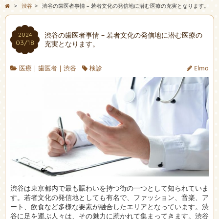
>
渋谷
>
渋谷の歯医者事情 – 若者文化の発信地に潜む医療の充実となります。
渋谷の歯医者事情 – 若者文化の発信地に潜む医療の
2024
03/18
充実となります。
医療
|
歯医者
|
渋谷
検診
Elmo
渋谷は東京都内で最も賑わいを持つ街の一つとして知られていま
す。
若者文化の発信地としても有名で、ファッション、音楽、ア
ート、飲食など多様な要素が融合したエリアとなっています。渋
谷に足を運ぶ人々は、その魅力に惹かれて集まってきます。渋谷