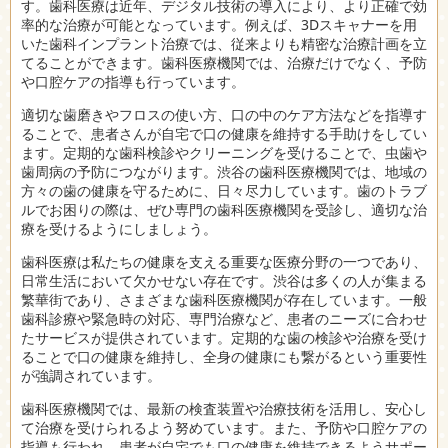
す。歯科医療は近年、デジタル技術の導入により、より正確で効
率的な治療が可能となっています。例えば、3Dスキャナーを用
いた歯科インプラント治療では、従来よりも精密な治療計画を立
てることができます。歯科医療機関では、治療だけでなく、予防
や口腔ケアの指導も行っています。
適切な歯磨きやフロスの使い方、口の中のケア方法などを指導す
ることで、患者さんが自宅で口の健康を維持する手助けをしてい
ます。定期的な歯科検診やクリーニングを受けることで、虫歯や
歯周病の予防につながります。渋谷の歯科医療機関では、地域の
方々の歯の健康を守るために、日々尽力しています。歯のトラブ
ルでお困りの際は、ぜひ専門の歯科医療機関を受診し、適切な治
療を受けるようにしましょう。
歯科医療は私たちの健康を支える重要な医療分野の一つであり、
日常生活において欠かせない存在です。渋谷は多くの人が集まる
繁華街であり、さまざまな歯科医療機関が存在しています。一般
歯科診療や緊急時の対応、専門治療など、患者のニーズに合わせ
たサービスが提供されています。定期的な歯の検診や治療を受け
ることで口の健康を維持し、全身の健康にも繋がるという重要性
が強調されています。
歯科医療機関では、最新の検査装置や治療技術を活用し、安心し
て治療を受けられるよう努めています。また、予防や口腔ケアの
指導も行われ、患者が自宅でも口の健康を維持できるようサポー