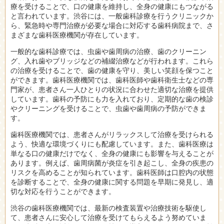
療を受けることで、口の健康を維持し、全身の健康にもつながる
と言われています。渋谷には、一般歯科診療を行うクリニックか
ら、緊急時や専門治療が必要な場合に対応する歯科病院まで、さ
まざまな歯科医療機関が存在しています。
一般的な歯科診療では、虫歯や歯周病の治療、歯のクリーニン
グ、入れ歯やブリッジなどの補綴治療などが行われます。これら
の治療を受けることで、歯の健康を守り、美しい笑顔を保つこと
ができます。歯科医療機関では、歯科医師や歯科衛生士などの専
門家が、患者さん一人ひとりの状況に合わせた適切な治療を提供
しています。歯科の予防にも力を入れており、定期的な歯の検診
やクリーニングを受けることで、虫歯や歯周病の予防ができま
す。
歯科医療機関では、患者さんがリラックスして治療を受けられる
よう、快適な環境づくりにも配慮しています。また、歯科医療は
単なる口の健康だけでなく、全身の健康にも影響を与えることが
あります。例えば、歯周病菌が炎症を引き起こし、全身の疾患の
リスクを高めることが知られています。歯科医師は口腔内の状態
を診断することで、全身の健康に関する問題を早期に発見し、適
切な対応を行うことができます。
渋谷の歯科医療機関では、最新の検査装置や治療技術を駆使し
て、患者さんに安心して治療を受けてもらえるよう努めていま