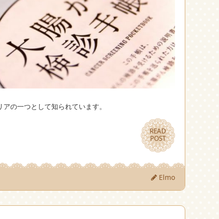
リアの一つとして知られています。
READ
READ
POST
POST
Elmo