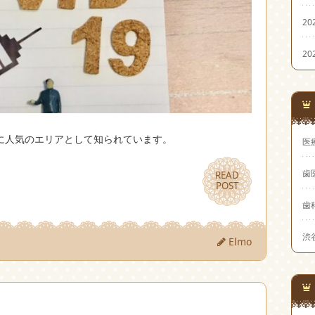
20
20
に人気のエリアとして知られています。
医
歯
READ
READ
POST
POST
歯
渋
Elmo