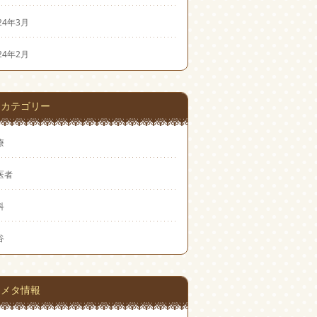
24年3月
24年2月
カテゴリー
療
医者
科
谷
メタ情報