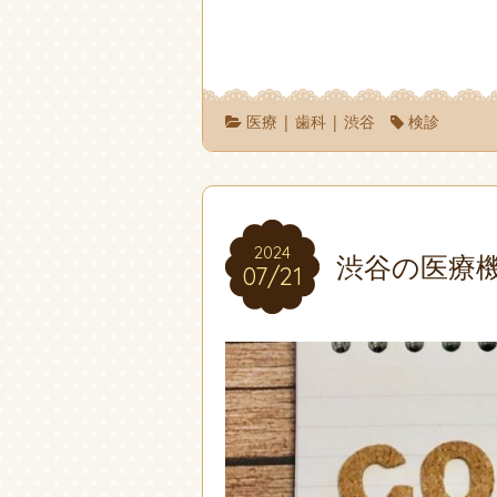
医療
|
歯科
|
渋谷
検診
2024
2024
渋谷の医療
07/21
07/21