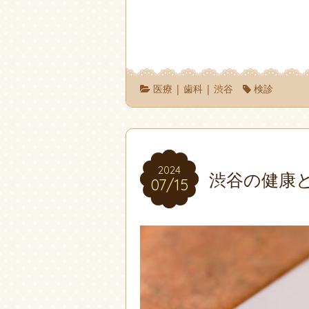
医療
|
歯科
|
渋谷
検診
2024
2024
渋谷の健康
07/15
07/15