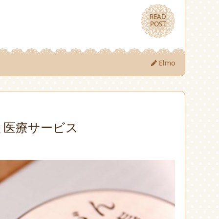
READ
READ
POST
POST
Elmo
と医療サービス