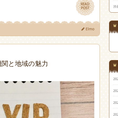
READ
READ
渋
POST
POST
Elmo
機関と地域の魅力
20
20
20
20