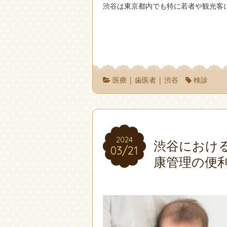
渋谷は東京都内でも特に若者や観光客
医療
|
歯医者
|
渋谷
検診
2024
2024
渋谷におけ
03/21
03/21
康管理の便