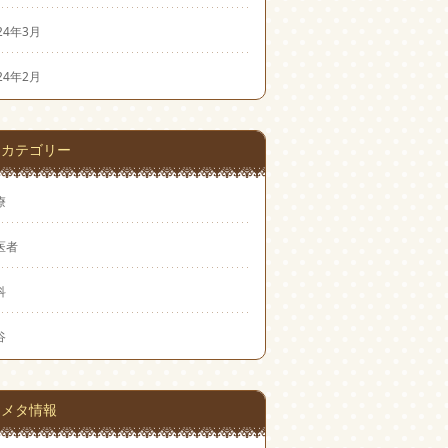
24年3月
24年2月
カテゴリー
療
医者
科
谷
メタ情報