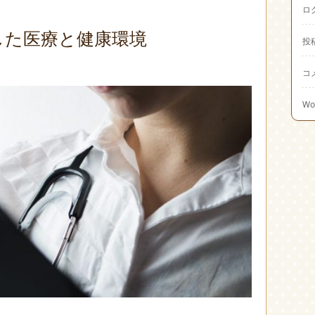
ロ
した医療と健康環境
投
コ
Wo