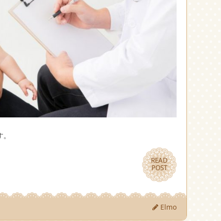
す。
READ
READ
POST
POST
Elmo