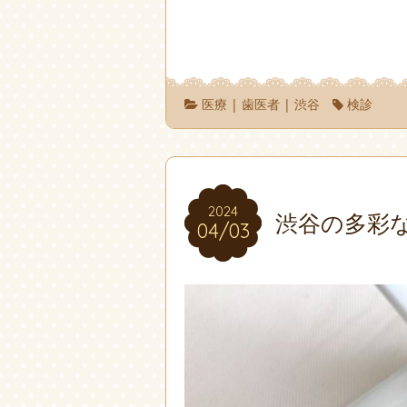
医療
|
歯医者
|
渋谷
検診
2024
2024
渋谷の多彩
04/03
04/03