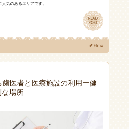
に人気のあるエリアです。
READ
READ
POST
POST
Elmo
る歯医者と医療施設の利用ー健
利な場所