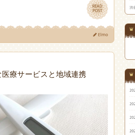
READ
READ
渋
POST
POST
Elmo
な医療サービスと地域連携
20
20
20
20