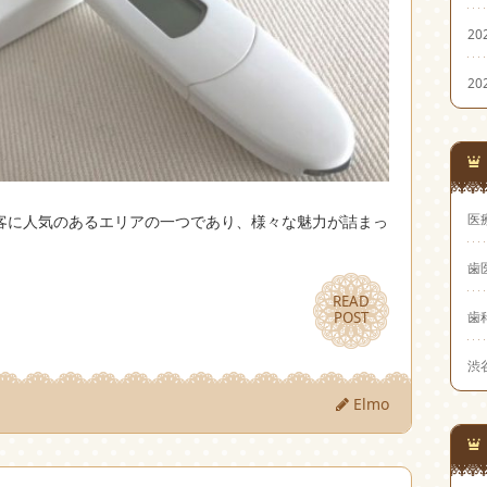
20
20
医
客に人気のあるエリアの一つであり、様々な魅力が詰まっ
歯
READ
READ
POST
POST
歯
渋
Elmo