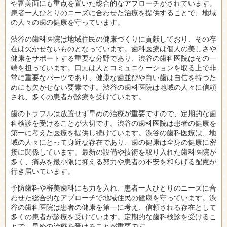
や審美面にも重点を置いた総合的なアプローチがされています。
患者一人ひとりのニーズに合わせた治療を提供することで、地域
の人々の歯の健康を守っています。
渋谷の歯科医院は地域住民の健康づくりに貢献しており、その存
在は欠かせないものとなっています。歯科医療は個人の美しさや
健康をサポートする重要な分野であり、渋谷の歯科医院はその一
端を担っています。口元は人とコミュニケーションを取る上で非
常に重要なパーツであり、健康な歯並びや白い歯は自信を持つた
めにも欠かせない要素です。渋谷の歯科医院は地域の人々に信頼
され、多くの患者が診療を受けています。
歯のトラブルは放置せず早めの治療が重要ですので、定期的な歯
科検診を受けることが大切です。渋谷の歯科医院は患者の健康を
第一に考えた医療を提供し続けています。渋谷の歯科医療は、地
域の人々にとって身近な存在であり、歯の健康は全身の健康に密
接に関係しています。最新の設備や技術を取り入れた歯科医院が
多く、痛みを最小限に抑える努力や患者の不安を和らげる配慮が
行き届いています。
予防歯科や審美歯科にも力を入れ、患者一人ひとりのニーズに合
わせた総合的なアプローチで地域住民の健康を守っています。渋
谷の歯科医院は患者の健康を第一に考え、信頼される存在として
多くの患者が診療を受けています。定期的な歯科検診を受けるこ
とで、早めの治療を受けることが重要です。