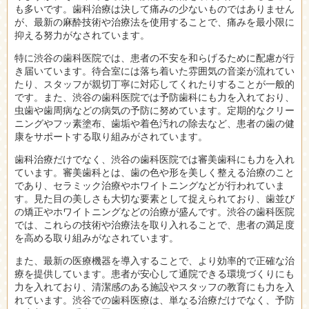
も多いです。歯科治療は決して痛みの少ないものではありません
が、最新の麻酔技術や治療法を使用することで、痛みを最小限に
抑える努力がなされています。
特に渋谷の歯科医院では、患者の不安を和らげるために配慮が行
き届いています。待合室には落ち着いた雰囲気の音楽が流れてい
たり、スタッフが親切丁寧に対応してくれたりすることが一般的
です。また、渋谷の歯科医院では予防歯科にも力を入れており、
虫歯や歯周病などの病気の予防に努めています。定期的なクリー
ニングやフッ素塗布、歯垢や着色汚れの除去など、患者の歯の健
康をサポートする取り組みがされています。
歯科治療だけでなく、渋谷の歯科医院では審美歯科にも力を入れ
ています。審美歯科とは、歯の色や形を美しく整える治療のこと
であり、セラミック治療やホワイトニングなどが行われていま
す。見た目の美しさも大切な要素として捉えられており、歯並び
の矯正やホワイトニングなどの治療が盛んです。渋谷の歯科医院
では、これらの技術や治療法を取り入れることで、患者の満足度
を高める取り組みがなされています。
また、最新の医療機器を導入することで、より効率的で正確な治
療を提供しています。患者が安心して通院できる環境づくりにも
力を入れており、清潔感のある施設やスタッフの教育にも力を入
れています。渋谷での歯科医療は、単なる治療だけでなく、予防