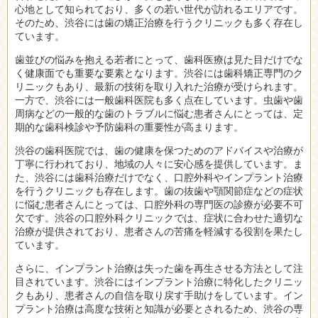
心地として知られており、多くの若い世代が訪れるエリアです。
そのため、渋谷には歯の矯正治療を行うクリニックも多く存在し
ています。
歯並びの悩みを抱える若者にとって、歯科医療は見た目だけでな
く健康面でも重要な要素となります。渋谷には歯科矯正専門のク
リニックもあり、最新の技術を取り入れた治療が受けられます。
一方で、渋谷には一般歯科医院も多く点在しています。虫歯や歯
周病などの一般的な歯のトラブルに悩む患者さんにとっては、定
期的な歯科検診や予防歯科の重要性が高まります。
渋谷の歯科医院では、歯の健康を保つためのアドバイスや治療が
丁寧に行われており、地域の人々に安心感を提供しています。ま
た、渋谷には歯科治療だけでなく、口腔外科やインプラント治療
を行うクリニックも存在します。歯の抜歯や顎関節症などの症状
に悩む患者さんにとっては、口腔外科の専門医の診療が必要不可
欠です。渋谷の口腔外科クリニックでは、症状に合わせた適切な
治療が提供されており、患者さんの苦痛を軽減する役割を果たし
ています。
さらに、インプラント治療は失った歯を再生させる方法として注
目されています。渋谷にはインプラント治療に特化したクリニッ
クもあり、患者さんの自信を取り戻す手助けをしています。イン
プラント治療は高度な技術と知識が必要とされるため、渋谷の専